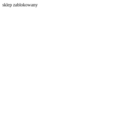
s
klep zablokowany