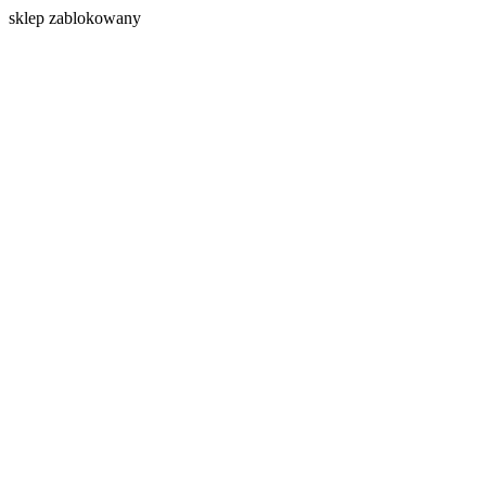
s
klep zablokowany