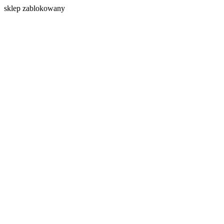
s
klep zablokowany