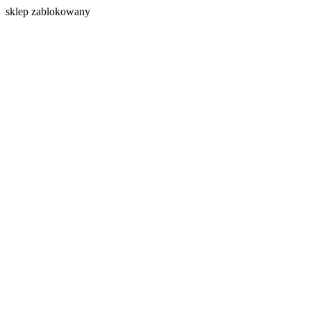
s
klep zablokowany