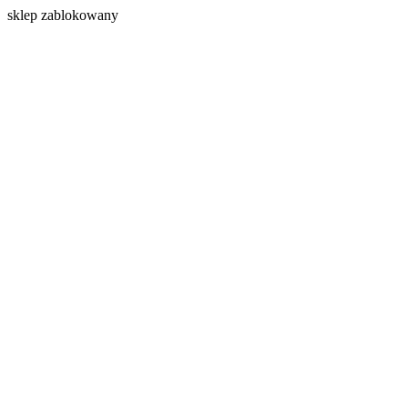
s
klep zablokowany