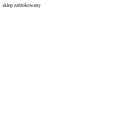
s
klep zablokowany