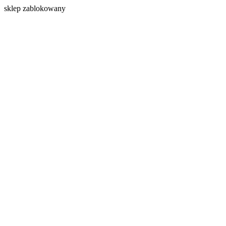
s
klep zablokowany