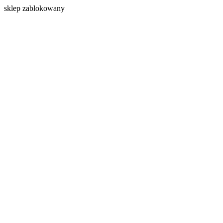
s
klep zablokowany