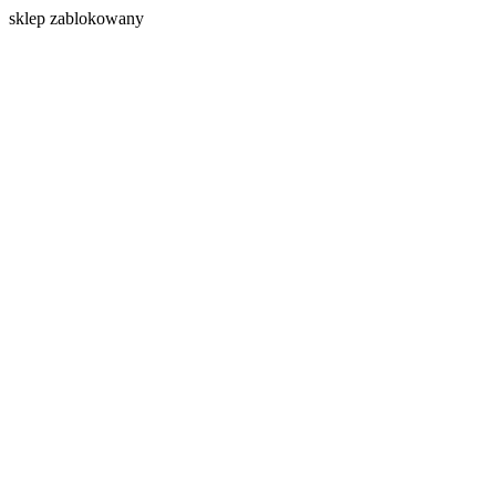
s
klep zablokowany