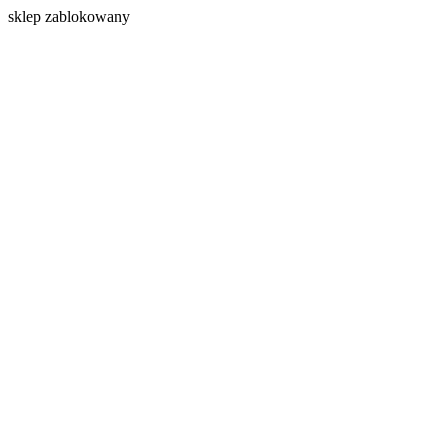
s
klep zablokowany