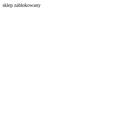
s
klep zablokowany