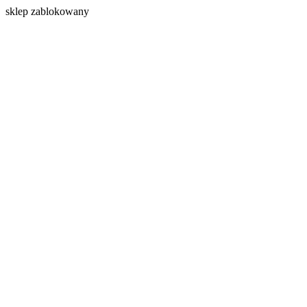
s
klep zablokowany