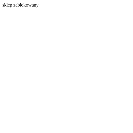
s
klep zablokowany