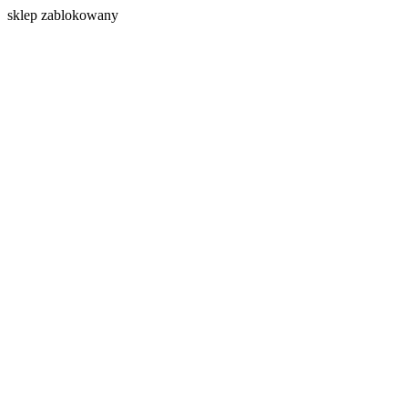
s
klep zablokowany