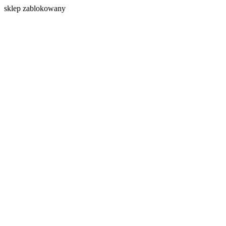
s
klep zablokowany