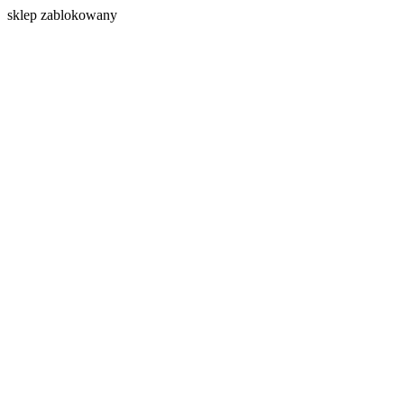
s
klep zablokowany