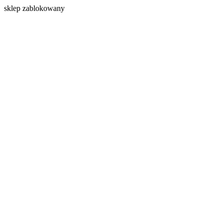
s
klep zablokowany