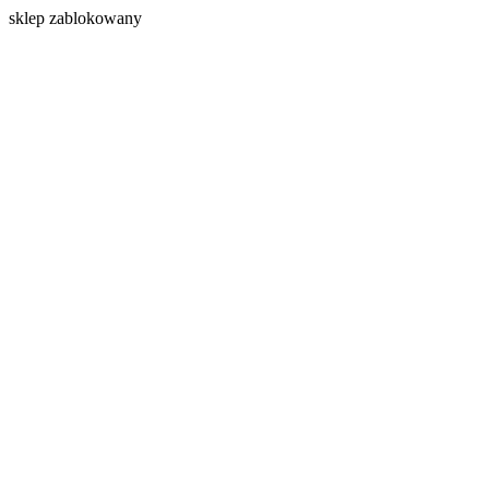
s
klep zablokowany