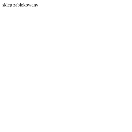
s
klep zablokowany