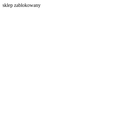
s
klep zablokowany