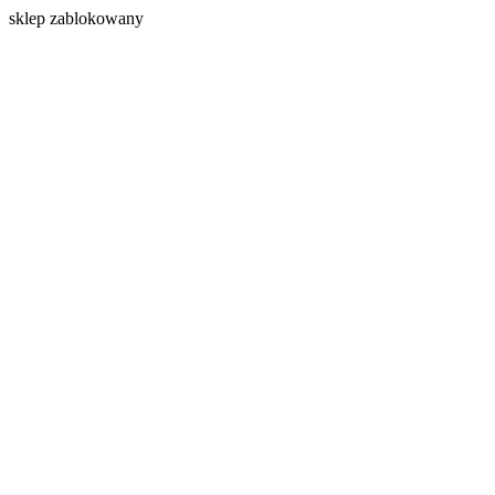
s
klep zablokowany