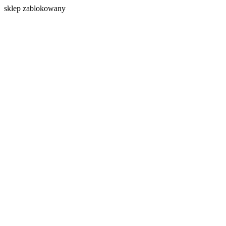
s
klep zablokowany