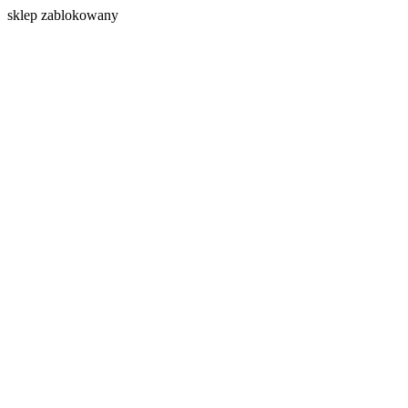
s
klep zablokowany